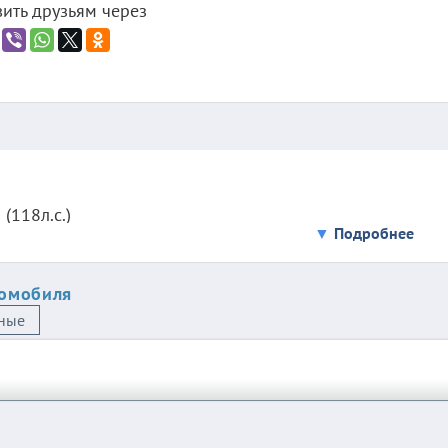
ить друзьям через
(118л.с.)
Подробнее
8
томобиля
ные