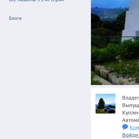
Блоги
Владе
Выпущ
Купле
Автом
Ком
Войдит