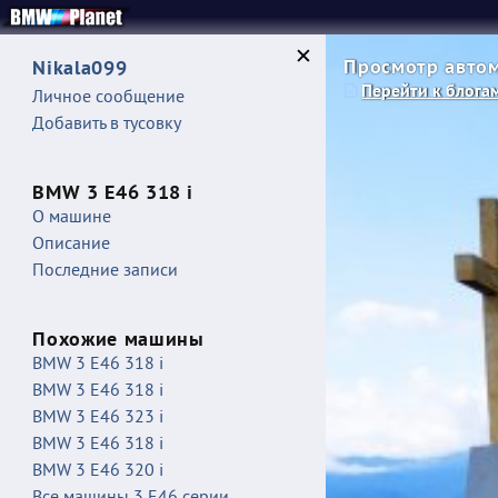
Просмотр автом
Nikala099
Перейти к блога
Личное сообщение
Добавить в тусовку
BMW 3 E46 318 i
О машине
Описание
Последние записи
Похожие машины
BMW 3 E46 318 i
BMW 3 E46 318 i
BMW 3 E46 323 i
BMW 3 E46 318 i
BMW 3 E46 320 i
Все машины 3 E46 серии