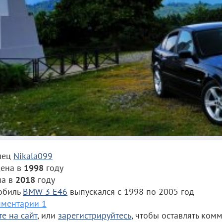
лец
Nikala099
ена в
1998
году
на в
2018
году
обиль
BMW 3 E46
выпускался с 1998 по 2005 год
ментарии 1
е на сайт
, или
зарегистрируйтесь
, чтобы оставлять ком