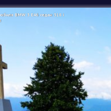
обиля BMW 3 E46 седан 318 i
м