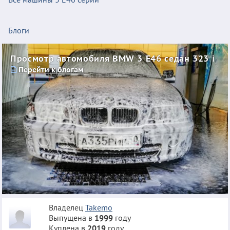
Блоги
Просмотр автомобиля BMW 3 E46 седан 323 i
Перейти к блогам
Владелец
Takemo
Выпущена в
1999
году
Куплена в
2019
году