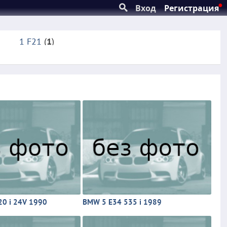
Вход
Регистрация
1 F21
(
1
)
3 E90
(
7
)
1
)
3 Touring E30
(
16
)
3 купе E46
(
8
)
5 E39
(
16
)
5 Touring E61
(
2
)
7 F01, F02, F03, F04
(
2
)
X5 E70
(
6
)
0 i 24V 1990
BMW 5 E34 535 i 1989