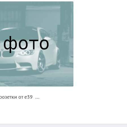
озетки от е39 ...