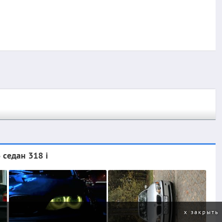
седан 318 i
закрыть