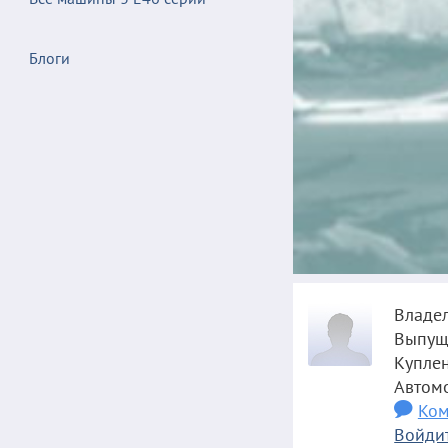
Блоги
Владе
Выпущ
Купле
Автом
Ком
Войдит