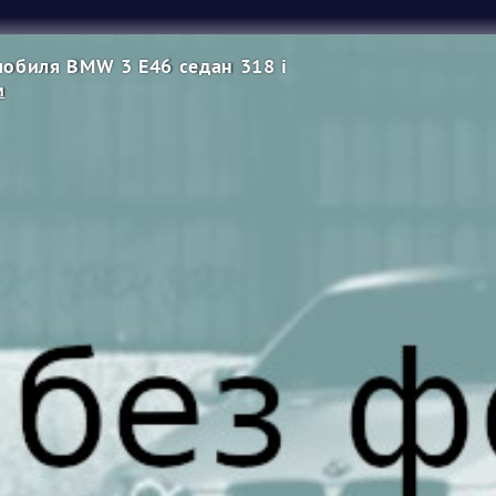
обиля BMW 3 E46 седан 318 i
м