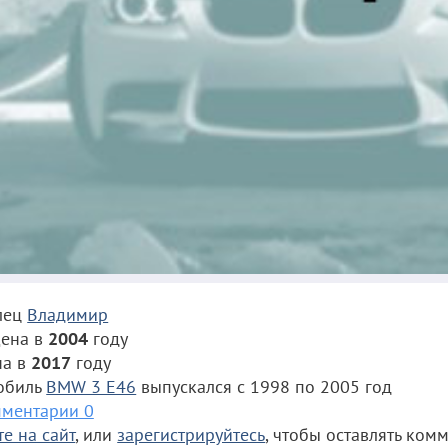
лец
Владимир
ена в
2004
году
на в
2017
году
обиль
BMW 3 E46
выпускался с 1998 по 2005 год
ментарии 0
е на сайт
, или
зарегистрируйтесь
, чтобы оставлять ком