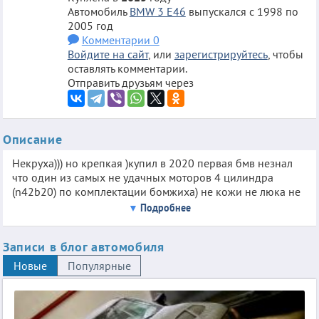
Автомобиль
BMW 3 E46
выпускался с 1998 по
2005 год
Комментарии 0
Войдите на сайт
, или
зарегистрируйтесь
, чтобы
оставлять комментарии.
Отправить друзьям через
Описание
Некруха))) но крепкая )купил в 2020 первая бмв незнал
что один из самых не удачных моторов 4 цилиндра
(n42b20) по комплектации бомжиха) не кожи не люка не
купе(, мтех сам одел и кинул на фултапы ,торпеду поменял
Подробнее
(поцарапаная была)и все вложений больше нет, ну
естественно куча ошибок но не критично (грядка горит )
Записи в блог автомобиля
по мотор все ок кузов боевой )но все впереди)
Новые
Популярные