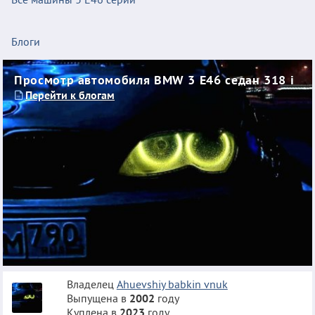
Блоги
Просмотр автомобиля BMW 3 E46 седан 318 i
Перейти к блогам
Владелец
Ahuevshiy babkin vnuk
Выпущена в
2002
году
Куплена в
2023
году