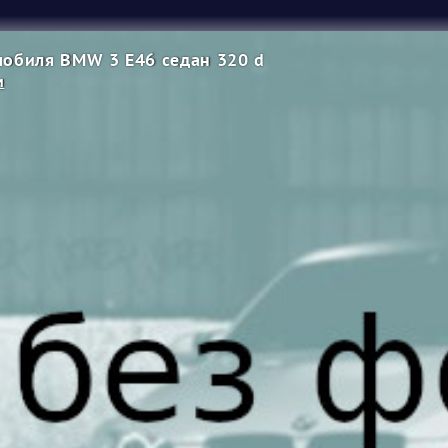
обиля BMW 3 E46 седан 320 d
м