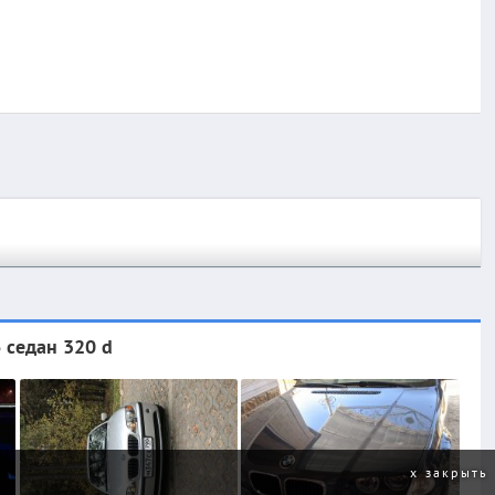
 седан 320 d
закрыть