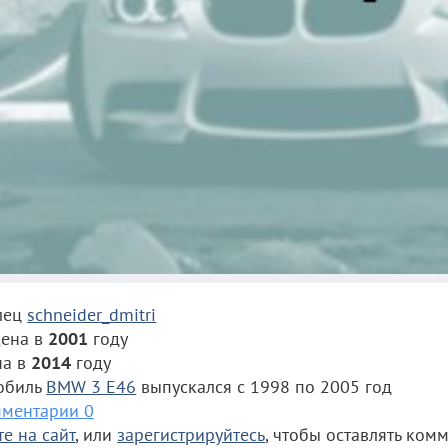
лец
schneider_dmitri
ена в
2001
году
на в
2014
году
обиль
BMW 3 E46
выпускался с 1998 по 2005 год
ментарии 0
е на сайт
, или
зарегистрируйтесь
, чтобы оставлять ком