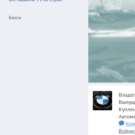
Блоги
Владе
Выпущ
Купле
Автом
Ком
Войдит