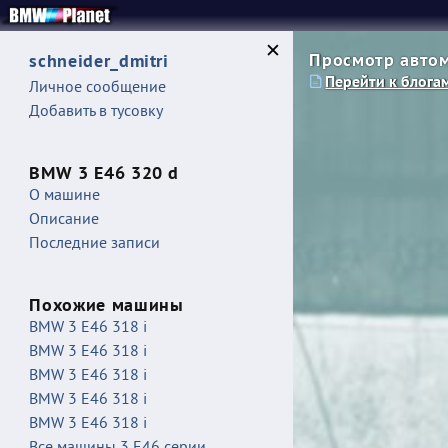
Просмотр автом
schneider_dmitri
Перейти к блога
Личное сообщение
Добавить в тусовку
BMW 3 E46 320 d
О машине
Описание
Последние записи
Похожие машины
BMW 3 E46 318 i
BMW 3 E46 318 i
BMW 3 E46 318 i
BMW 3 E46 318 i
BMW 3 E46 318 i
Все машины 3 E46 серии