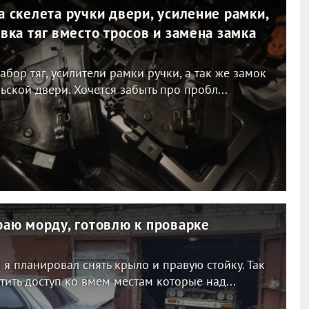
 скелета ручки двери, усиление рамки,
вка тяг вместо тросов и замена замка
абор тяг, усилители рамки ручки, а так же замок
ьской двери. Хочется забыть про пробл...
раю морду, готовлю к проварке
 я планировал снять крыло и правую стойку. Так
тить доступ ко вмем местам которые над...