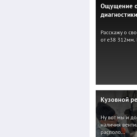
Ощущение о
диагностик
Расскажу о св
от е38 312мм.
Кузовной ре
Ну вот мы и д
наличия венти
располо...