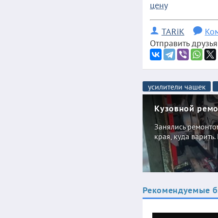
цену
TARiK
Ко
Отправить друзья
усилители чашек
Кузовной ремо
Занялись ремонтом
края, куда варить.
Рекомендуемые бл