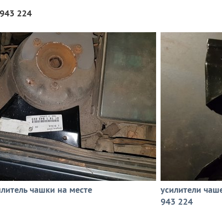
 943 224
илитель чашки на месте
усилители чаше
943 224