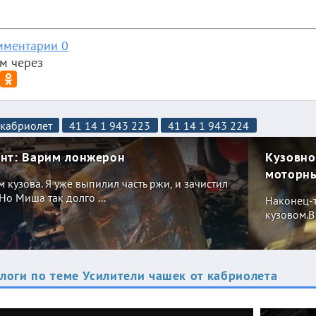
мментарии 0
м через
кабриолет
41 14 1 943 223
41 14 1 943 224
нт: Варим лонжерон
Кузовно
моторн
 кузова. Я уже выпилил часть ржи, и зачистил
 Но Миша так долго ...
Наконец-т
кузовом.В
оги по теме Усилители чашек от кабриолета