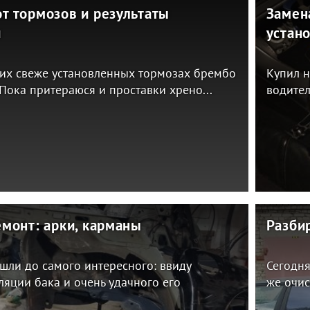
т тормозов и результаты
Замена
и
устано
оих свеже установленных тормозах брембо
Купил н
 Пока притераюся и проставки хрено...
водител
монт: арки, карманы
Разби
ошли до самого интересного: ввиду
Сегодня
ляции бака и очень удачного его
же очис