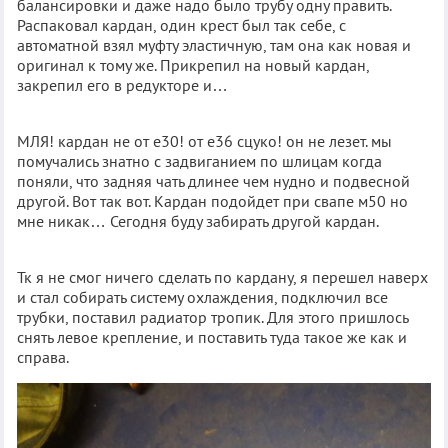
балансировки и даже надо было трубу одну править.
Распаковал кардан, один крест был так себе, с
автоматной взял муфту эластичную, там она как новая и
оригинал к тому же. Прикрепил на новый кардан,
закрепил его в редукторе и…
МЛЯ! кардан не от е30! от е36 сцуко! он не лезет. мы
помучались знатно с задвиганием по шлицам когда
поняли, что задняя чать длинее чем нудно и подвесной
другой. Вот так вот. Кардан подойдет при свапе м50 но
мне никак… Сегодня буду забирать другой кардан.
Тк я не смог ничего сделать по кардану, я перешел наверх
и стал собирать систему охлаждения, подключил все
трубки, поставил радиатор тропик. Для этого пришлось
снять левое крепление, и поставить туда такое же как и
справа.