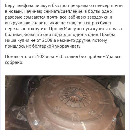
Беру шлиф машишку и быстро превращаю спейсер почти
в новый. Начинаю снимать сцепление, а болты одно
разовые срываются почти все, забиваю звездочки и
выкручиваю, ставить такие не стал, тк в сл. раз будет
нереально открутить. Прошу Мишу по пути купить от ваза
болтики, знаю что они подходят один в один. Правда
миша купил не от 2108 а какие-то другие, потому
пришлось их болгаркой укорачивать.
Помню что от 2108 я на м50 ставил без проблем.Ура все
собрано.