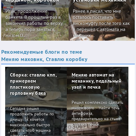
Итак, продолжение
Ранее я писал, что мне
банкета. В прошлый раз я
осталось поставить
закончил работы по верху,
вискомуфту после того как
а теперь пора заняться
я перешел с автомата на
низом.О...
механик...
Рекомендуемые блоги по теме
Меняю маховик, Ставлю коробку
Сборка: ставлю кпп,
Меняю автомат на
примеряем
механику, педальный
пластиковую
узел и печка
горловину бака
Решил комплексно сделать
много всего: - Найти течь
Сегодня решил
антифриза,
продолжить работы по
предварительно на стыке
днищу. Тк хочется
клапана печки...
максимально быстро
сделать чтоб машина
заводила...