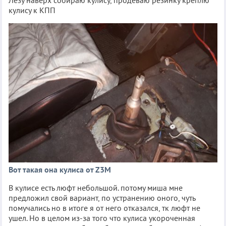
Лезу наверх собираю кулису, продеваю резинку креплю
кулису к КПП
Вот такая она кулиса от Z3M
В кулисе есть люфт небольшой. потому миша мне
предложил свой вариант, по устранению оного, чуть
помучались но в итоге я от него отказался, тк люфт не
ушел. Но в целом из-за того что кулиса укороченная