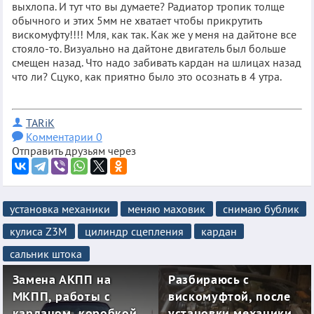
выхлопа. И тут что вы думаете? Радиатор тропик толще
обычного и этих 5мм не хватает чтобы прикрутить
вискомуфту!!!! Мля, как так. Как же у меня на дайтоне все
стояло-то. Визуально на дайтоне двигатель был больше
смещен назад. Что надо забивать кардан на шлицах назад
что ли? Сцуко, как приятно было это осознать в 4 утра.
TARiK
Комментарии 0
Отправить друзьям через
установка механики
меняю маховик
снимаю бублик
кулиса Z3M
цилиндр сцепления
кардан
сальник штока
Замена АКПП на
Разбираюсь с
МКПП, работы с
вискомуфтой, после
карданом, коробкой
установки механики