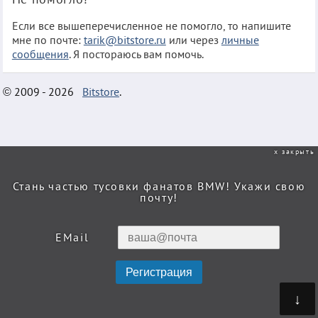
Если все вышеперечисленное не помогло, то напишите
мне по почте:
tarik@bitstore.ru
или через
личные
сообщения
. Я постораюсь вам помочь.
© 2009 - 2026
Bitstore
.
закрыть
Стань частью тусовки фанатов BMW! Укажи свою
почту!
EMail
↓