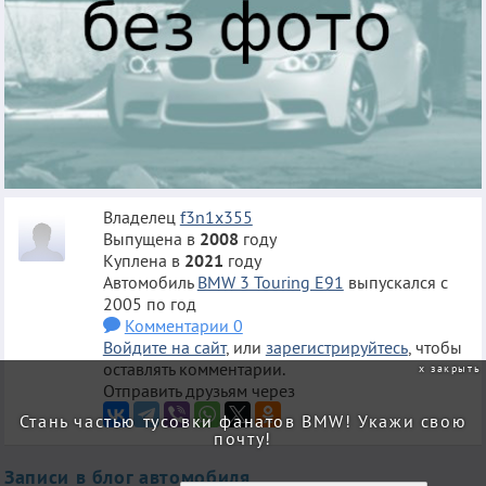
Владелец
f3n1x355
Выпущена в
2008
году
Куплена в
2021
году
Автомобиль
BMW 3 Touring E91
выпускался с
2005 по год
Комментарии 0
Войдите на сайт
, или
зарегистрируйтесь
, чтобы
оставлять комментарии.
закрыть
Отправить друзьям через
Стань частью тусовки фанатов BMW! Укажи свою
почту!
Записи в блог автомобиля