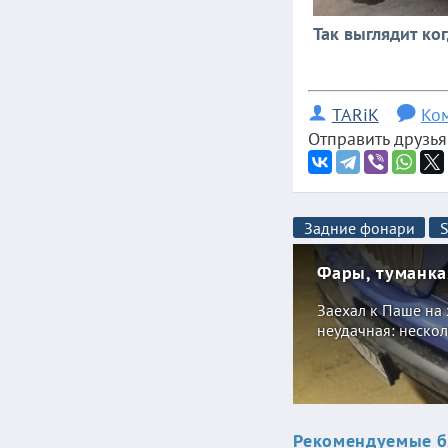
Так выглядит ко
TARiK
Ко
Отправить друзья
Задние фонари
S
Фары, туманка,
Заехал к Паше на 
неудачная: нескол
Рекомендуемые б