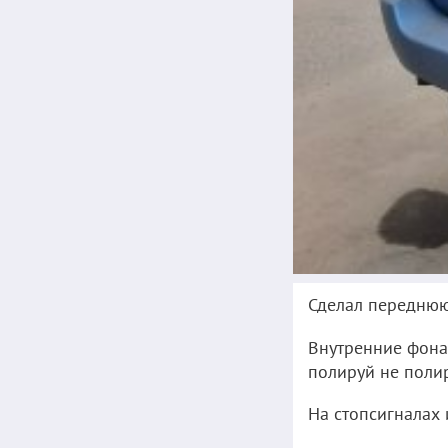
Сделал переднюю 
Внутренние фонар
полируй не полир
На стопсигналах 