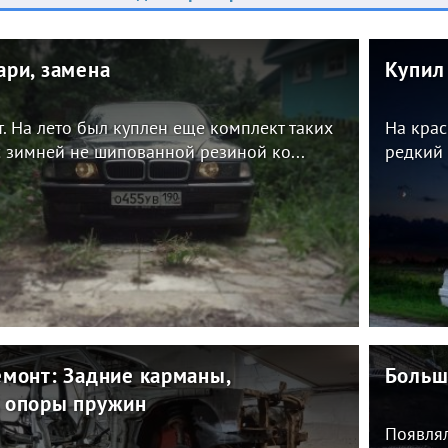
ари, замена
Купи
. На лето был куплен еще комплект таких
На крас
с зимней не шипованной резиной ко...
редкий 
емонт: Задние карманы,
Больш
 опоры пружин
Появлял