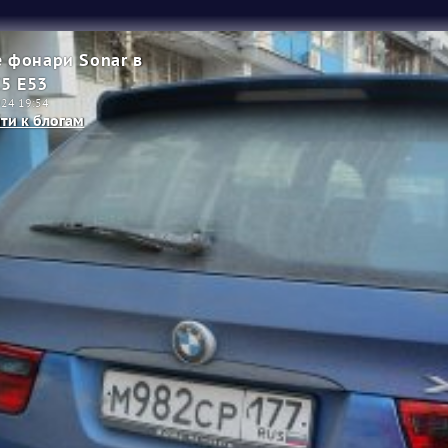
 фонари Sonar в
5 E53
024 19:54
ти к блогам