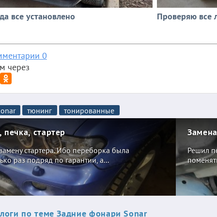
гда все установлено
Проверяю все л
мментарии 0
м через
onar
тюнинг
тонированные
 печка, стартер
Замена
замену стартера. Ибо переборка была
Решил п
ько раз подряд по гарантии, а...
поменять
логи по теме Задние фонари Sonar