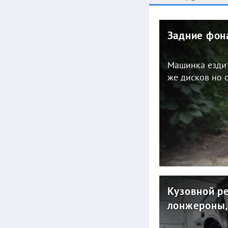
Задние фон
Машинка ездит
же дисков но 
Кузовной р
лонжероны,