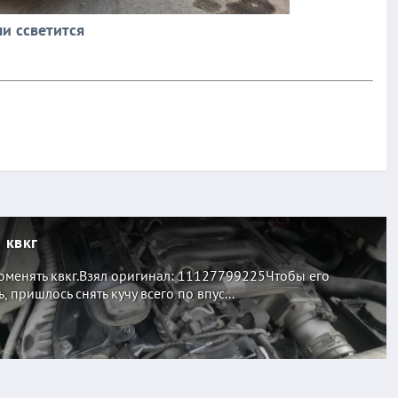
и ссветится
 квкг
оменять квкг.Взял оригинал: 11127799225Чтобы его
, пришлось снять кучу всего по впус...