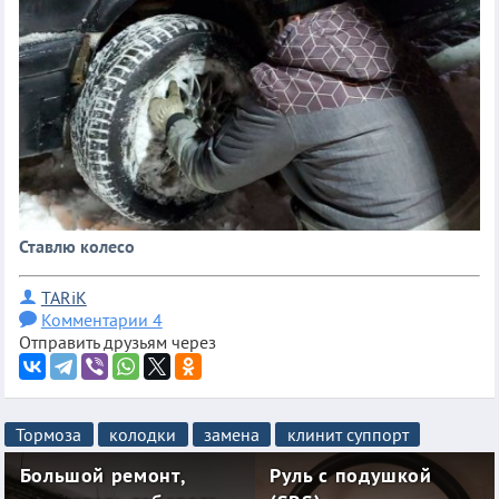
Ставлю колесо
TARiK
Комментарии 4
Отправить друзьям через
Тормоза
колодки
замена
клинит суппорт
Большой ремонт,
Руль с подушкой