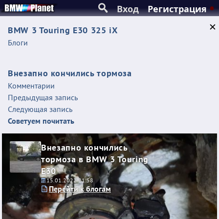
Вход
Регистрация
BMW 3 Touring E30 325 iX
Блоги
Внезапно кончились тормоза
Комментарии
Предыдущая запись
Следующая запись
Советуем почитать
Внезапно кончились
тормоза в BMW 3 Touring
E30
15.01.2022 21:58
Перейти к блогам