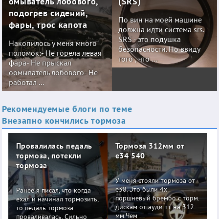
омыватель лобового,
(SRS)
подогрев сидений,
По вин на моей машине
фары, трос капота
должна идти система srs.
SRS - это подушка
Накопилось у меня много
безопасности. Но ввиду
поломок:- Не горела левая
того , что ...
фара- Не прыскал
оомыватель лобового- Не
работал ...
Рекомендуемые блоги по теме
Внезапно кончились тормоза
Провалилась педаль
Тормоза 312мм от
тормоза, потекли
е34 540
тормоза
У меня стояли тормоза от
е38. Это были 4х
Ранее я писал, что когда
поршневый брембо с торм.
ехал и начинал тормозить,
дискам от ауди тт на 312
то педаль тормоза
мм.Чем ...
проваливалась. Сильно