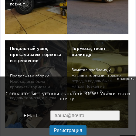
позже, т...
Педальный узел,
Тормоза, течет
прокачиваем тормоза
цилиндр
и сцепление
Заметил проблему, у
машины тормозил только
Продолжаем сборку.
закрыть
перед, а педаль была
Необходимо было
мягкая.Поехал на
прокачать тормоза и
диагностику к Влад...
сцепление.Я закрепил
Стань частью тусовки фанатов BMW! Укажи свою
педаль тормоза, и сцепл...
почту!
EMail