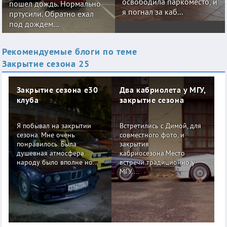
освободила паркоместо, и
пошел дождь. Нормально
я погнал за каб...
пртусили. Обратно ехал
под дождем...
Рекомендуемые блоги по теме
Закрытие сезона 25
Закрытие сезона е30
Два кабриолета у МГУ,
клуба
закрытие сезона
Я побывал на закрытии
Встретились с Димой, для
сезона. Мне очень
совместного фото, и
понравилось. Была
закрытия
душевная атмосфера.
кабриосезона.Место
народу было вполне но...
встречи традиционно у
МГУ....