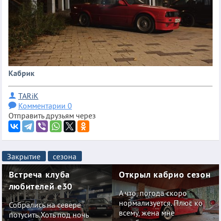
Кабрик
TARiK
Комментарии 0
Отправить друзьям через
Закрытие
сезона
Встреча клуба
Открыл кабрио сезон
любителей е30
А что, погода скоро
нормализуется. Плюс ко
Собрались на севере
всему, жена мне
потусить.Хоть под ночь