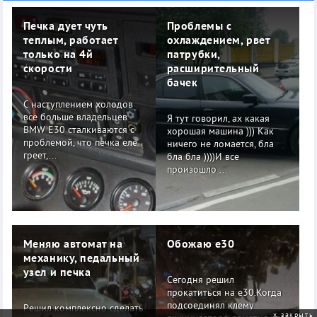
Печка дует чуть
Проблемы с
теплым, работает
охлаждением, рвет
только на 4й
патрубки,
скорости
расширительный
бачек
С наступлением холодов
все больше владельцев
Я тут говорил, ах какая
BMW E30 сталкиваются с
хорошая машина ))) Как
проблемой, что печка еле
ничего не ломается, бла
греет,...
бла бла ))))И все
произошло ...
Меняю автомат на
Обожаю е30
механику, педальный
узел и печка
Сегодня решил
прокатиться на е30.Когда
подсоединял клему
Решил комплексно сделать
закрыть