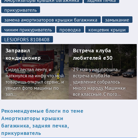
прикуриватель
замена амортизаторов крышки багажника
замыкание
чиним прикуриватель
проводка
концевик крыши
LESJOFORS 8108408
Заправил
Встреча клуба
кондиционер
любителей е30
Сидел лестал ленту, и
29 мая у нас прошла
наткнулся на инфу что мой
встреча клуба.На
товарищь открыл сервис, и
удивление собралось
увидел фото машины по
много народу. Машинки
зап...
все классные. С пого...
Рекомендуемые блоги по теме
Амортизаторы крышки
багажника, задняя печка,
прикуриватель