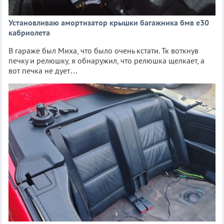
Установливаю амортизатор крышки багажника бмв е30
кабриолета
В гараже был Миха, что было очень кстати. Тк воткнув
печку и релюшку, я обнаружил, что релюшка щелкает, а
вот печка не дует…