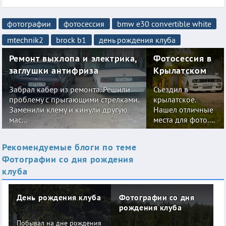
фотографии
фотосессия
bmw e30 convertible white
mtechnik2
brock b1
день рождения клуба
Ремонт выхлопа и электрика,
Фотосессия в
заглушки антифриза
Крылатском
Забрал кабер из ремонта. Решили
Съездил в
проблему с прыгающими стрелками.
крылатское.
Заменили клему и кинули другую
Нашел отличные
мас...
места для фото....
Рекомендуемые блоги по теме
Фотографии со дня рождения
клуба
День рождения клуба
Фотографии со дня
рождения клуба
Побывал на дне рождения