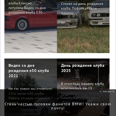
клуба.Классно
Сгонял на день рождения
потусили.Видео со дня
клуба. Пофоткал свою
рождения клуба E30...
машину....
Видео со дня
День рождения клуба
рождения е30 клуба
2025
2021
В этом году нашему клубу
исполнилось аж 19
Не так давно мы отмечали
закрыть
лет.Собрались отметить в
15ти летие е30 клуба.
нашем последнем месте
Ребята отсняли отличное
сбора под...
видео. ...
Стань частью тусовки фанатов BMW! Укажи свою
почту!