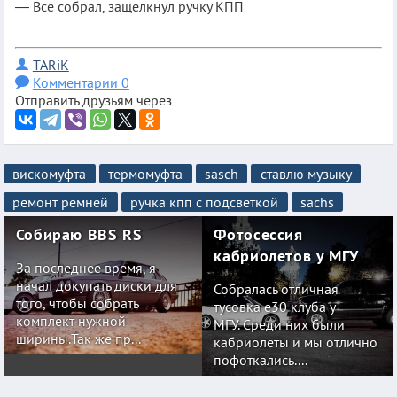
— Все собрал, защелкнул ручку КПП
TARiK
Комментарии 0
Отправить друзьям через
вискомуфта
термомуфта
sasch
ставлю музыку
ремонт ремней
ручка кпп с подсветкой
sachs
Собираю BBS RS
Фотосессия
кабриолетов у МГУ
За последнее время, я
начал докупать диски для
Собралась отличная
того, чтобы собрать
тусовка е30 клуба у
комплект нужной
МГУ. Среди них были
ширины.Так же пр...
кабриолеты и мы отлично
пофоткались....