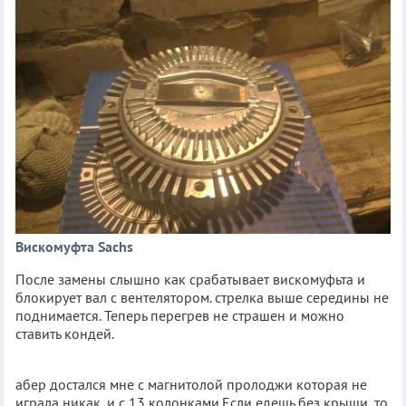
Вискомуфта Sachs
После замены слышно как срабатывает вискомуфьта и
блокирует вал с вентелятором. стрелка выше середины не
поднимается. Теперь перегрев не страшен и можно
ставить кондей.
абер достался мне с магнитолой пролоджи которая не
играла никак, и с 13 колонками.Если едешь без крыши, то