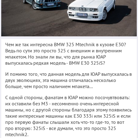
Чем же так интересна BMW 325 Mtechnik в кузове Е30?
Ведь по сути это просто 325 с внешним и внутренним
мпакетом. Но знали ли вы, что для рынка ЮАР
выпускалась редкая модель - BMW E30 325iS?
И помимо того, что данная модель для ЮАР выпускалась в
двух эволюциях, эта машина отличалась несколько
больше, чем просто наличием мпакета...
С одной стороны, фанатам в ЮАР можно посочувтвовать:
их оставили без М3 - несомненно очень интересной
машины, но с другой стороны благодаря этому появились
такие интересные машины как E30 333i или 325iS и если
про первую фанаты слышали хоть что-то где-то, то вот
про вторую: 325iS - все думали, что это просто 325
mtechnik2.