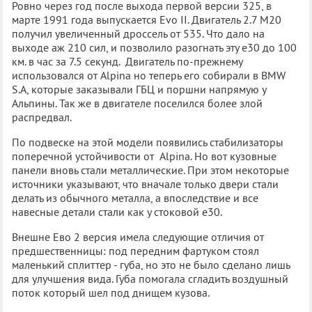
Ровно через год после выхода первой версии 325, в
марте 1991 года выпускается Evo II. Двигатель 2.7 М20
получил увеличенный дроссель от 535. Что дало на
выходе аж 210 сил, и позволило разогнать эту е30 до 100
км. в час за 7.5 секунд. Двигатель по-прежнему
использовался от Alpina но теперь его собирали в BMW
S.A, которые заказывали ГБЦ и поршни напрямую у
Альпины. Так же в двигателе поселился более злой
распредвал.
По подвеске на этой модели появились стабилизаторы
поперечной устойчивости от Alpina. Но вот кузовные
панели вновь стали металлические. При этом некоторые
источники указывают, что вначале только двери стали
делать из обычного металла, а впоследствие и все
навесные детали стали как у стоковой е30.
Внешне Ево 2 версия имела следующие отличия от
предшественницы: под передним фартуком стоял
маленький сплиттер - губа, но это не было сделано лишь
для улучшения вида. Губа помогала сгладить воздушный
поток который шел под днищем кузова.