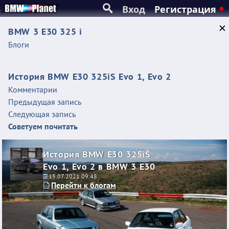
Вход
Регистрация
BMW 3 E30 325 i
Блоги
История BMW E30 325iS Evo 1, Evo 2
Комментарии
Предыдущая запись
Следующая запись
Советуем почитать
История BMW E30 325iS
Evo 1, Evo 2 в BMW 3 E30
15.07.2021 09:48
Перейти к блогам