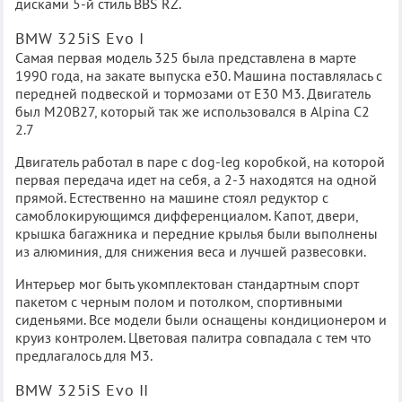
дисками 5-й стиль BBS RZ.
BMW 325iS Evo I
Самая первая модель 325 была представлена в марте
1990 года, на закате выпуска е30. Машина поставлялась с
передней подвеской и тормозами от Е30 М3. Двигатель
был M20B27, который так же использовался в Alpina C2
2.7
Двигатель работал в паре с dog-leg коробкой, на которой
первая передача идет на себя, а 2-3 находятся на одной
прямой. Естественно на машине стоял редуктор с
самоблокирующимся дифференциалом. Капот, двери,
крышка багажника и передние крылья были выполнены
из алюминия, для снижения веса и лучшей развесовки.
Интерьер мог быть укомплектован стандартным спорт
пакетом с черным полом и потолком, спортивными
сиденьями. Все модели были оснащены кондиционером и
круиз контролем. Цветовая палитра совпадала с тем что
предлагалось для M3.
BMW 325iS Evo II