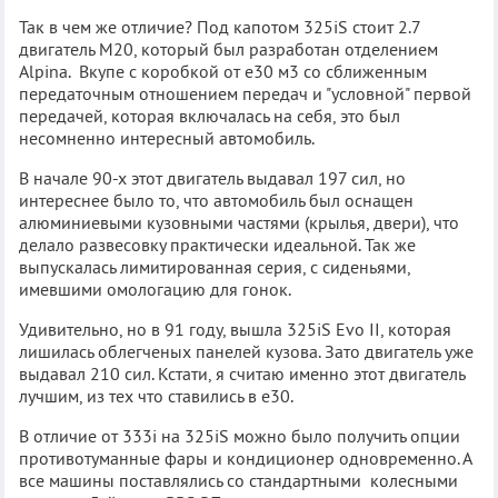
Так в чем же отличие? Под капотом 325iS стоит 2.7
двигатель М20, который был разработан отделением
Alpina. Вкупе с коробкой от е30 м3 со сближенным
передаточным отношением передач и "условной" первой
передачей, которая включалась на себя, это был
несомненно интересный автомобиль.
В начале 90-х этот двигатель выдавал 197 сил, но
интереснее было то, что автомобиль был оснащен
алюминиевыми кузовными частями (крылья, двери), что
делало развесовку практически идеальной. Так же
выпускалась лимитированная серия, с сиденьями,
имевшими омологацию для гонок.
Удивительно, но в 91 году, вышла 325iS Evo II, которая
лишилась облегченых панелей кузова. Зато двигатель уже
выдавал 210 сил. Кстати, я считаю именно этот двигатель
лучшим, из тех что ставились в е30.
В отличие от 333i на 325iS можно было получить опции
противотуманные фары и кондиционер одновременно. А
все машины поставлялись со стандартными колесными