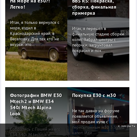
На море на е30?!
BBS RS: Покраска,
Легко!
сборка, финальная
примерка
Итак, я только вернулся с
моря, ездил в
Итак, я перешел в
Краснодарский край, в
финальную стадию сборки
Веселовку. Для тех кто не
колес.Забрал центры с
вкурсе: это...
песочки, загрунтовал
покрасил и пок...
Фотографии BMW E30
Покупка Е30 с м30
Mtech2 и BMW E34
540i Mtech Alpina
Не так давно на форуме
Look
появляется объявление,
мол продам купе с
закрыть
пересыпанным м30 3.5 под
Собрались с Пашей на его
капот. Иде...
E34 540i M technik и