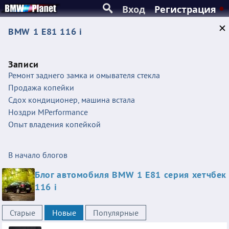
Вход
Регистрация
BMW 1 E81 116 i
Записи
Ремонт заднего замка и омывателя стекла
Продажа копейки
Сдох кондиционер, машина встала
Ноздри MPerformance
Опыт владения копейкой
В начало блогов
Блог автомобиля BMW 1 E81 серия хетчбек
116 i
Старые
Новые
Популярные